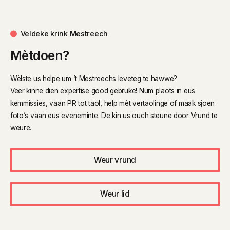
Veldeke krink Mestreech
Mètdoen?
Wèlste us helpe um ’t Mestreechs leveteg te hawwe?
Veer kinne dien expertise good gebruke! Num plaots in eus
kemmissies, vaan PR tot taol, help mèt vertaolinge of maak sjoen
foto’s vaan eus eveneminte. De kin us ouch steune door Vrund te
weure.
Weur vrund
Weur lid