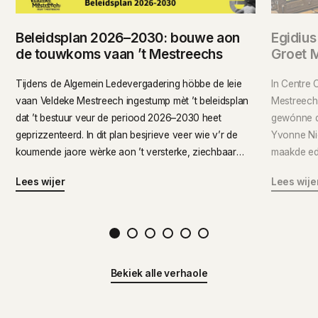
Beleidsplan 2026–2030: bouwe aon
Egidius
de touwkoms vaan ’t Mestreechs
Groet 
Tijdens de Algemein Ledevergadering höbbe de leie
In Centre 
vaan Veldeke Mestreech ingestump mèt ’t beleidsplan
Mestreechs
dat ’t bestuur veur de periood 2026–2030 heet
gewónne d
geprizzenteerd. In dit plan besjrieve veer wie v’r de
Yvonne Nië
koumende jaore wèrke aon ’t versterke, ziechbaar
maakde ede
make en doorgeve vaan ’t Mestreechs. ’t Beleidsplan
gemiddeld 
Lees wijer
Lees wije
bringk veur ’t iers alle belangrieke oetgangspunte vaan
102 lui dog
eus organisatie same in ein dokumint. Boe iers
informatie verspreid waor euver versjèllende
1
2
3
4
5
6
dokuminte, vint me noe eus missie, visie, strategie en
organisatie euverziechtelek bijein.
Bekiek alle verhaole