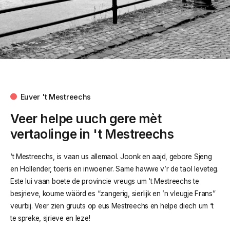
Euver 't Mestreechs
Veer helpe uuch gere mèt
vertaolinge in 't Mestreechs
‘t Mestreechs, is vaan us allemaol. Joonk en aajd, gebore Sjeng
en Hollender, toeris en inwoener. Same hawwe v’r de taol leveteg.
Este lui vaan boete de provincie vreugs um ‘t Mestreechs te
besjrieve, koume wäörd es “zangerig, sierlijk en ’n vleugje Frans”
veurbij. Veer zien gruuts op eus Mestreechs en helpe diech um ‘t
te spreke, sjrieve en leze!