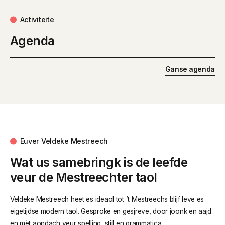
Activiteite
Agenda
Ganse agenda
Euver Veldeke Mestreech
Wat us samebringk is de leefde
veur de Mestreechter taol
Veldeke Mestreech heet es ideaol tot ’t Mestreechs blijf leve es
eigetijdse modern taol. Gesproke en gesjreve, door joonk en aajd
en mèt aondach veur spelling, stijl en grammatica.