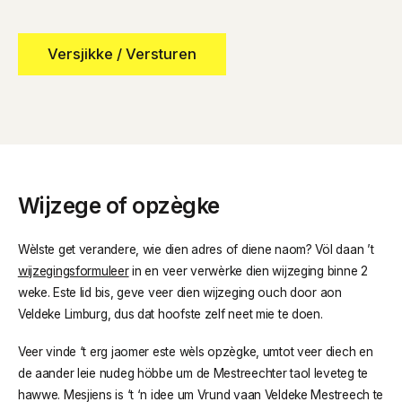
Wijzege of opzègke
Wèlste get verandere, wie dien adres of diene naom? Völ daan ’t
wijzegingsformuleer
in en veer verwèrke dien wijzeging binne 2
weke. Este lid bis, geve veer dien wijzeging ouch door aon
Veldeke Limburg, dus dat hoofste zelf neet mie te doen.
Veer vinde ‘t erg jaomer este wèls opzègke, umtot veer diech en
de aander leie nudeg höbbe um de Mestreechter taol leveteg te
hawwe. Mesjiens is ‘t ‘n idee um Vrund vaan Veldeke Mestreech te