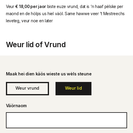
Veur
€ 18,00 per jaor
biste euze vrund, dat is ‘n haaf pèlske per
maond en de hölps us hiel väöl. Same hawwe veer ’t Mestreechs
leveteg, veur noe en later
Weur lid of Vrund
Maak hei dien käös wieste us wèls steune
Weur vrund
Weur lid
Väörnaom