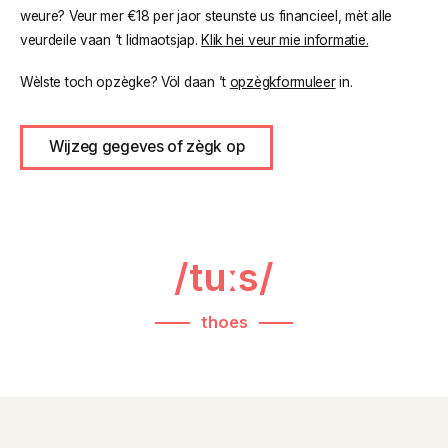
weure? Veur mer €18 per jaor steunste us financieel, mèt alle
veurdeile vaan ‘t lidmaotsjap.
Klik hei veur mie informatie.
Wèlste toch opzègke? Völ daan ’t
opzègkformuleer
in.
Wijzeg gegeves of zègk op
/tuːs/
thoes