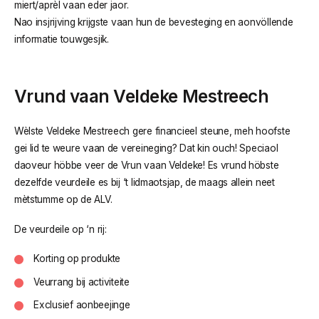
miert/aprèl vaan eder jaor.
Nao insjrijving krijgste vaan hun de bevesteging en aonvöllende
informatie touwgesjik.
Vrund vaan Veldeke Mestreech
Wèlste Veldeke Mestreech gere financieel steune, meh hoofste
gei lid te weure vaan de vereineging? Dat kin ouch! Speciaol
daoveur höbbe veer de Vrun vaan Veldeke! Es vrund höbste
dezelfde veurdeile es bij ‘t lidmaotsjap, de maags allein neet
mètstumme op de ALV.
De veurdeile op ‘n rij:
Korting op produkte
Veurrang bij activiteite
Exclusief aonbeejinge