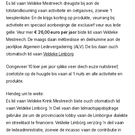
Es lid vaan Veldeke Mestreech dreugste bij aon de
totstandkouming vaan activiteite en oetgaoves, zoewie ‘t
leesplenkske. En de krijgs korting op produkte, veurrang bij
activiteite en speciaol aonbeejinge die exclusief veur eus lede
gelle. Veur mer
€ 26,00 euro per jaor
biste lid vaan Veldeke
Mestreech. De maags daan mètbeslisse en deilnumme aon de
jaorlijkse Algemein Ledevergadering (ALV). De bis daan ouch
otomatisch lid vaan
Veldeke Limbörg
.
Oongeveer 10 kier per jaor sjikke veer diech euze nuitsbreef,
zoetotste op de huugde bis vaan al ’t nuits en alle activiteite en
produkte.
Hendeg um te weite:
Es lid vaan Veldeke Krink Mestreech biste ouch otomatisch lid
vaan Veldeke Limbörg. ’n Deil vaan dien lidmaotsjapsbijdrage
gebruke zie um de provinciaole lobby vaan de Limbörgse dialekte
en streektaol te financere. Veldeke Limbörg verzörg ‘n deil vaan
de ledeadministratie, zoewie de incasso vaan de contributie in