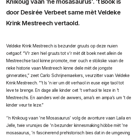
Knikoug vaan ’ne mosasaurus’. ’t Book is
door Desirée Verbeet same mèt Veldeke
Krink Mestreech vertaold.
Veldeke Krink Mestreech is bezunder gruuts op deze nuien
oetgaof. “V’r zien hiel gruuts tot v’r mèt dit boek neet allein de
Mestreechse taol kinne promote, mer ouch e stökske vaan de
rieke historie vaan Mestreech kinne deile mèt de jongste
ginneraties,” zeet Carlo Schrijnemaekers, veurzitter vaan Veldeke
Krink Mestreech. “’t Is ’n ier um dit verhaol in euse eige taol tot
leve te brenge. En dage alle kinder oet ’t verhaol te leze in ’t
Mestreechs. En aanders wel de awwers, ama’s en ampa’s um ’t de
kinder veur te leze.”
‘’n Knikoug vaan ’ne Mosasaurus’ volg de avonture vaan Laila en
Jelle, twie vrunsjes die ’n bezunder kinnesmaking höbbe mèt ’ne
mosasaurus, ’n fascinerend prehistorisch bies dat in de umgeving