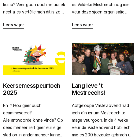
kump? Veer goon uuch netuurlek
es Veldeke Mestreech nog mie
neet alles vertèlle meh dit is zoe
veur deze sjoen organisatie.
oongeveer wie veer dat
Eder jaar prizzentere de
Lees wijer
Lees wijer
aonpakke.
Tempeleers hun jaorverslaag
roond de 11e vaan de 11e. Zie
loere mèt foto’s en verhaole trök
op ‘t aofgeloupe
carnevalssezoen. Zoe oontsteit
‘n prachteg tiedsdocumint vaan
’t sjoenste fies vaan ‘t jaor. ‘t Is
dus neet zoe gek tot ‘t
Keersemesspeurtoch
Lang leve ’t
jaorverslaag door väöl
2025
Mestreechs!
Mestreechtenere weurt geleze!
Uiteraard is dit jaorverslaag
En...? Höb geer uuch
Aofgeloupe Vastelaovend had
gehiel in ’t Mestreechs gesjreve.
geammeseerd?
iech d’n ier um Mestreech te
Veldeke Mestreech deit al jaore
Alle antwoorde kinne vinde? Op
mage veurgoon. In de 4 weke
de spellingscorrectie vaan dit
dees meneer liert geer eur eige
veur de Vastelaovend höb iech
jaorverslaag en genete daan
stad op ’n ander meneer kinne.
mie es 200 bezeuke gebrach um
weer vaan de trökblik op e sjoen