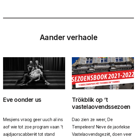
Aander verhaole
Eve oonder us
Trökblik op ‘t
vastelaovendssezoen
Mesjiens vraog geer uuch al ins
Dao zien ze weer, De
aof wie tot zoe program vaan ’t
Tempeleers! Neve de jaorlekse
aajdjaorscabberèt tot stand
Vastelaovendsgezèt, doen veer