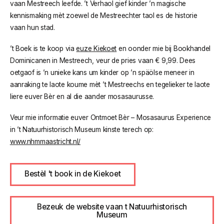
vaan Mestreech leefde. ’t Verhaol gief kinder ’n magische
kennismaking mèt zoewel de Mestreechter taol es de historie
vaan hun stad.
’t Boek is te koop via
euze Kiekoet
en oonder mie bij Bookhandel
Dominicanen in Mestreech, veur de pries vaan € 9,99. Dees
oetgaof is ’n unieke kans um kinder op ’n späölse meneer in
aanraking te laote koume mèt ’t Mestreechs en tegelieker te laote
liere euver Bèr en al die aander mosasaurusse.
Veur mie informatie euver
Ontmoet Bèr – Mosasaurus Experience
in ’t Natuurhistorisch Museum kinste terech op:
www.nhmmaastricht.nl/
Bestèl 't book in de Kiekoet
Bezeuk de website vaan t Natuurhistorisch
Museum