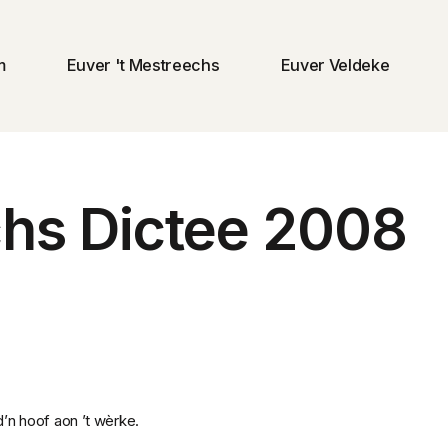
m
Euver 't Mestreechs
Euver Veldeke
hs Dictee 2008
’n hoof aon ’t wèrke.