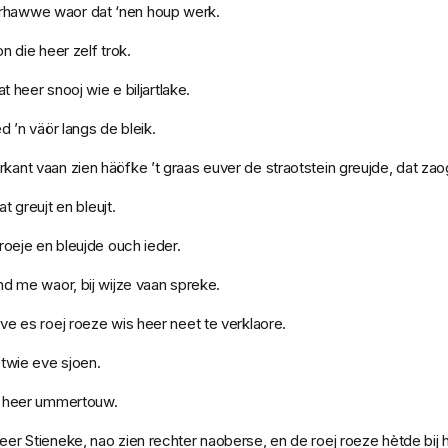
hawwe waor dat ‘nen houp werk.
 die heer zelf trok.
t heer snooj wie e biljartlake.
d ’n väör langs de bleik.
nt vaan zien häöfke ’t graas euver de straotstein greujde, dat zao
t greujt en bleujt.
roeje en bleujde ouch ieder.
d me waor, bij wijze vaan spreke.
e es roej roeze wis heer neet te verklaore.
etwie eve sjoen.
g heer ummertouw.
r Stieneke, nao zien rechter naoberse, en de roej roeze hètde bij