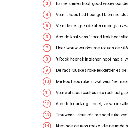
Es me zienen hoof good wouw oonder
Veur ’t hoes had heer get blomme stoon
Veur de res greujde allein mer graas wa
Aon de kant vaan ’t paad trok heer altie
Heer wouw veurkoume tot aon de väörka
’t Rook heerlek in zienen hoof nao al wa
De raos ruuskes roke lekkerder es de 
Me kós haos ruke in wat veur ‘ne maon
Veurwat raos ruuskes mie reuk aofgaov
Aon de kleur laog ’t neet, ze waore all
Trouwens, kleur kós me neet ruke za
Num noe de raos roeze, die neumde hee