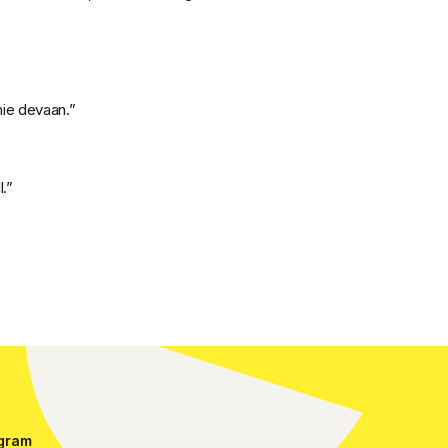
mie devaan.”
.”
agram