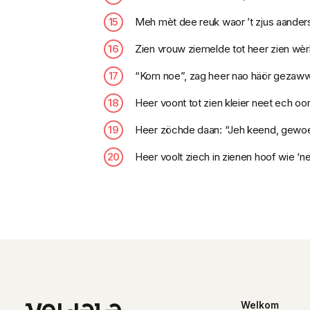
Meh mèt dee reuk waor ’t zjus aander
Zien vrouw ziemelde tot heer zien wè
“Kom noe”, zag heer nao häör gezawwel
Heer voont tot zien kleier neet ech oo
Heer zöchde daan: “Jeh keend, gewoen
Heer voolt ziech in zienen hoof wie ‘ne
Welkom