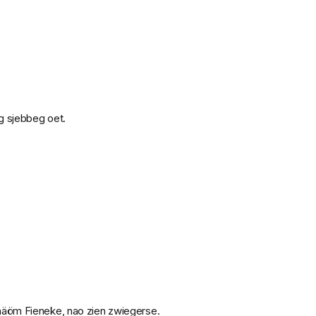
g sjebbeg oet.
 häöm Fieneke, nao zien zwiegerse.