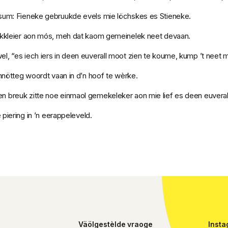
sum: Fieneke gebruukde evels mie löchskes es Stieneke.
rkkleier aon mós, meh dat kaom gemeinelek neet devaan.
, “es iech iers in deen euverall moot zien te koume, kump ’t neet 
nnötteg woordt vaan in d’n hoof te wèrke.
 breuk zitte noe einmaol gemekeleker aon mie lief es deen euverall
 piering in ’n eerappeleveld.
Väölgestèlde vraoge
Inst