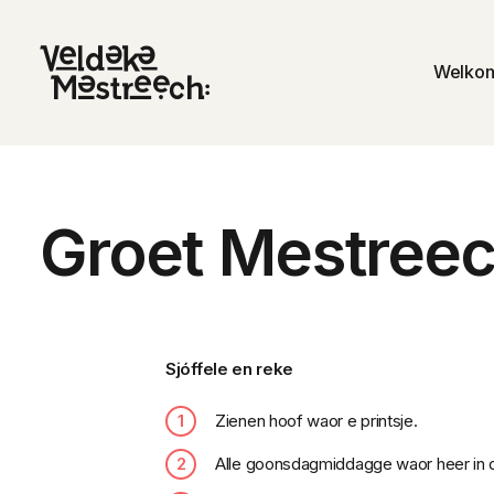
Welko
Groet Mestreec
Sjóffele en reke
Zienen hoof waor e printsje.
Alle goonsdagmiddagge waor heer in d