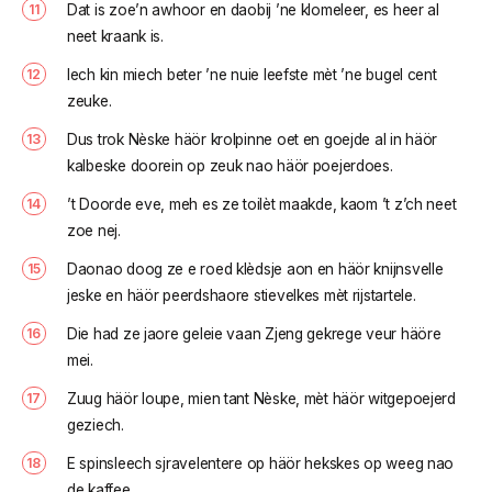
Dat is zoe’n awhoor en daobij ’ne klomeleer, es heer al
neet kraank is.
Iech kin miech beter ’ne nuie leefste mèt ’ne bugel cent
zeuke.
Dus trok Nèske häör krolpinne oet en goejde al in häör
kalbeske doorein op zeuk nao häör poejerdoes.
’t Doorde eve, meh es ze toilèt maakde, kaom ’t z’ch neet
zoe nej.
Daonao doog ze e roed klèdsje aon en häör knijnsvelle
jeske en häör peerdshaore stievelkes mèt rijstartele.
Die had ze jaore geleie vaan Zjeng gekrege veur häöre
mei.
Zuug häör loupe, mien tant Nèske, mèt häör witgepoejerd
geziech.
E spinsleech sjravelentere op häör hekskes op weeg nao
de kaffee.