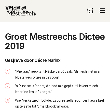
Groet Mestreechs Dictee
2019
Gesjreve door Cécile Narinx
“Mieljaar,” reep tant Nèske verpópzak. “Bin iech mèt mien
bloete veuj örges in getrooje!
’n Punaise is ’t neet, die had mie gepits. ’t Liekent miech
ieder ’ne kral of zoeget.”
Wie Nèske ziech bókde, zaog ze zelfs zoonder häöre brèl
op te zètte tot ’t ’ne bloodkral waor.