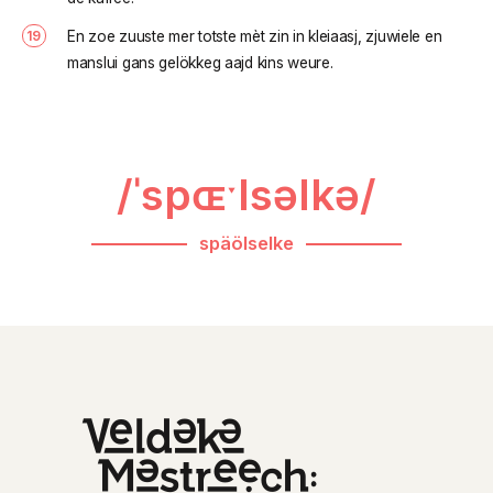
En zoe zuuste mer totste mèt zin in kleiaasj, zjuwiele en
manslui gans gelökkeg aajd kins weure.
/ˈspɶˑlsəlkə/
späölselke