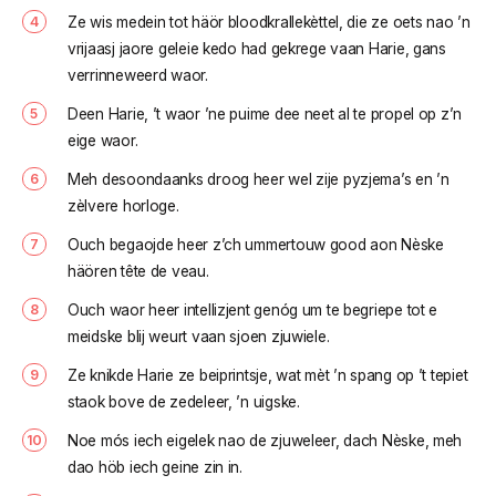
Ze wis medein tot häör bloodkrallekèttel, die ze oets nao ’n
vrijaasj jaore geleie kedo had gekrege vaan Harie, gans
verrinneweerd waor.
Deen Harie, ’t waor ’ne puime dee neet al te propel op z’n
eige waor.
Meh desoondaanks droog heer wel zije pyzjema’s en ’n
zèlvere horloge.
Ouch begaojde heer z’ch ummertouw good aon Nèske
häören tête de veau.
Ouch waor heer intellizjent genóg um te begriepe tot e
meidske blij weurt vaan sjoen zjuwiele.
Ze knikde Harie ze beiprintsje, wat mèt ’n spang op ’t tepiet
staok bove de zedeleer, ’n uigske.
Noe mós iech eigelek nao de zjuweleer, dach Nèske, meh
dao höb iech geine zin in.