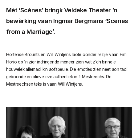
Mèt ‘Scènes’ bringk Veldeke Theater ’n
bewèrking vaan Ingmar Bergmans ‘Scenes
from a Marriage’.
Hortense Brounts en Will Wintjens laote oonder rezjie vaan Pim
Horio op ’n zier indringende meneer zien wat z’ch binne e
houwelek allemaol kin aofspeule. Die emoties zien neet aon taol
geboonde en blieve eve authentiek in ’t Mestreechs. De
Mestreechsen teks is vaan Will Wintjens.